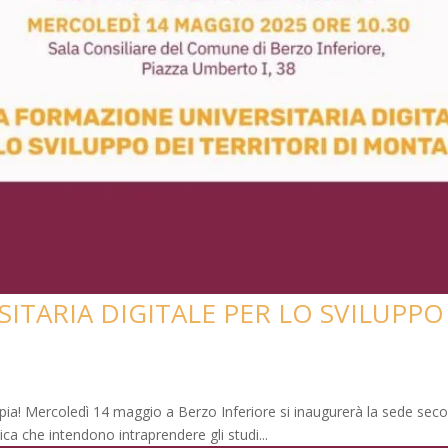
ITARIA DIGITALE PER LO SVILUPPO 
ppia! Mercoledì 14 maggio a Berzo Inferiore si inaugurerà la sede sec
ica che intendono intraprendere gli studi...