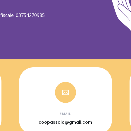
e fiscale: 03754270985

EMAIL
coopassolo@gmail.com