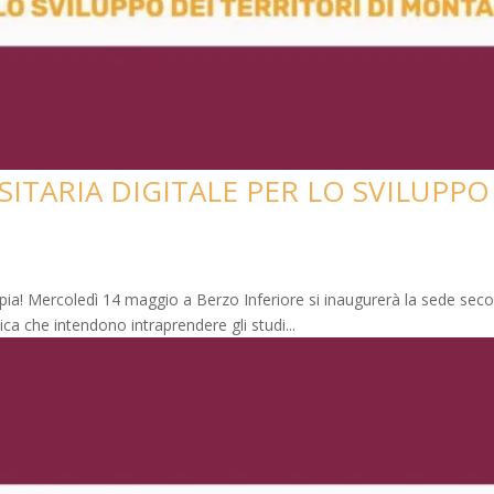
ITARIA DIGITALE PER LO SVILUPPO 
ppia! Mercoledì 14 maggio a Berzo Inferiore si inaugurerà la sede sec
ica che intendono intraprendere gli studi...