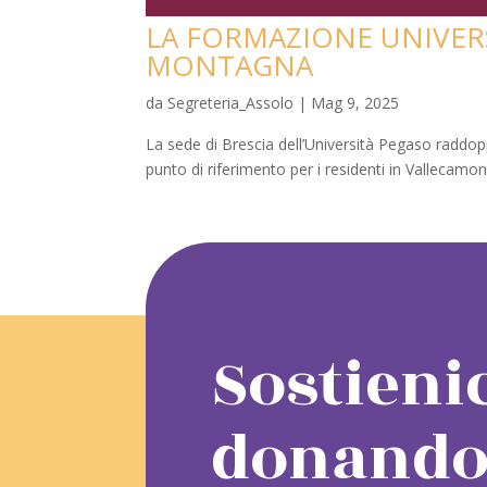
LA FORMAZIONE UNIVERS
MONTAGNA
da
Segreteria_Assolo
|
Mag 9, 2025
La sede di Brescia dell’Università Pegaso raddo
punto di riferimento per i residenti in Vallecamon
Sostieni
donando 