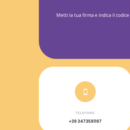
Metti la tua firma e indica il codic

TELEFONO
+39 3473591197