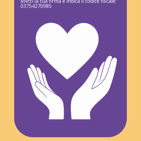
Metti la tua firma e indica il codice fiscale:
03754270985