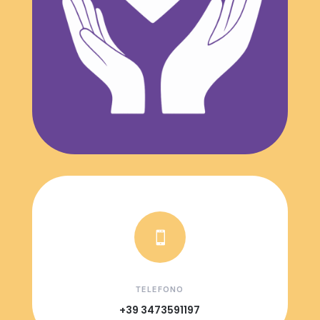

TELEFONO
+39 3473591197