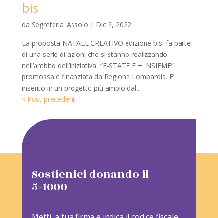
bis
da
Segreteria_Assolo
|
Dic 2, 2022
La proposta NATALE CREATIVO edizione bis fa parte
di una serie di azioni che si stanno realizzando
nell’ambito dell’iniziativa “E-STATE E + INSIEME”
promossa e finanziata da Regione Lombardia. E’
inserito in un progetto più ampio dal...
« Post precedenti
Sostienici donando il
5×1000
Metti la tua firma e indica il codice fiscale: