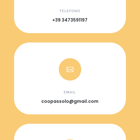
TELEFONO
+39 3473591197

EMAIL
coopassolo@gmail.com