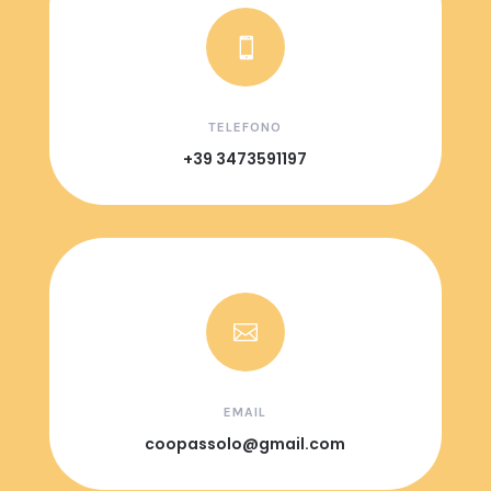

TELEFONO
+39 3473591197

EMAIL
coopassolo@gmail.com