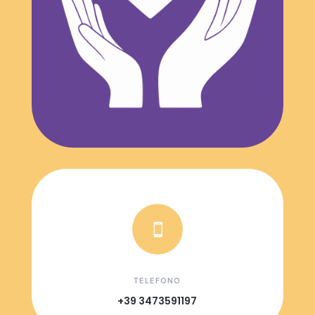

TELEFONO
+39 3473591197