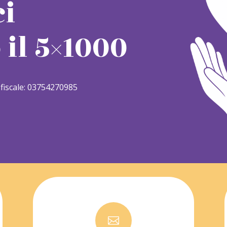
ci
il 5×1000
e fiscale: 03754270985
