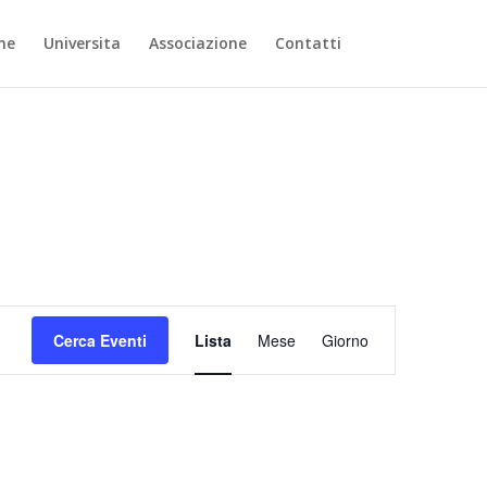
ne
Universita
Associazione
Contatti
Evento
Viste
Cerca Eventi
Lista
Mese
Giorno
Navigazione