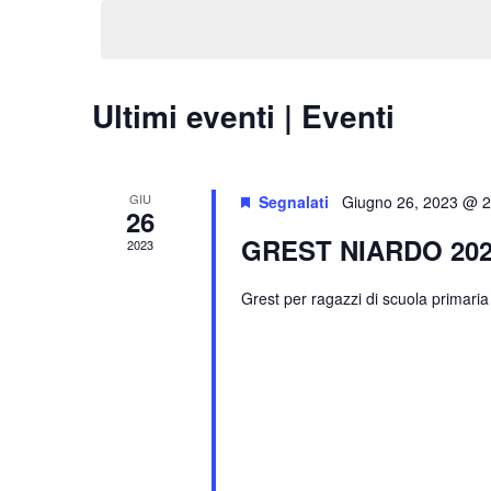
la
Chiave.
data.
Ultimi eventi | Eventi
GIU
Segnalati
Giugno 26, 2023 @ 
26
GREST NIARDO 20
2023
Grest per ragazzi di scuola primari