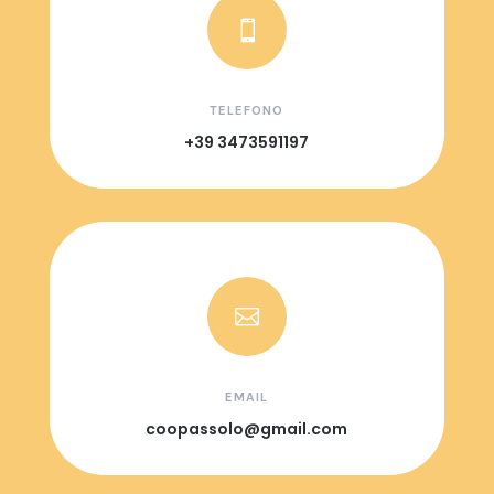

TELEFONO
+39 3473591197

EMAIL
coopassolo@gmail.com