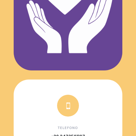

TELEFONO