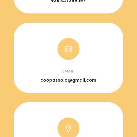
+39 3473591197

EMAIL
coopassolo@gmail.com
