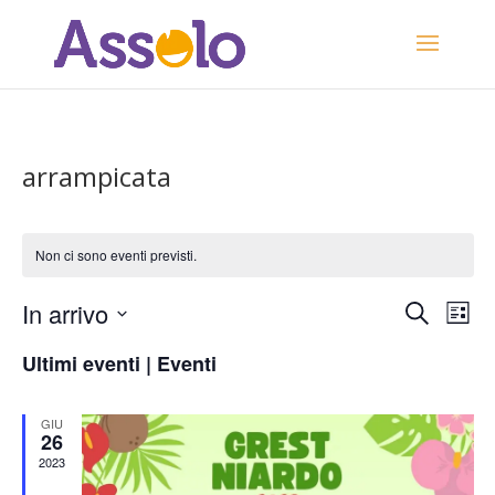
arrampicata
Non ci sono eventi previsti.
Eventi
Eve
In arrivo
Cerca
Lista
Vis
Ricerca
Seleziona
Nav
e
Ultimi eventi | Eventi
la
viste
data.
Naviga
GIU
26
2023