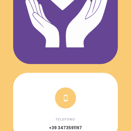

TELEFONO
+39 3473591197