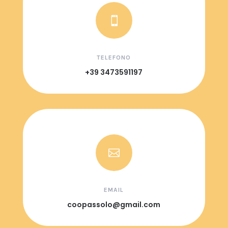

TELEFONO
+39 3473591197

EMAIL
coopassolo@gmail.com