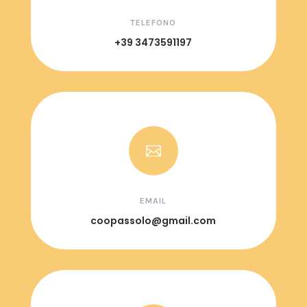
TELEFONO
+39 3473591197

EMAIL
coopassolo@gmail.com