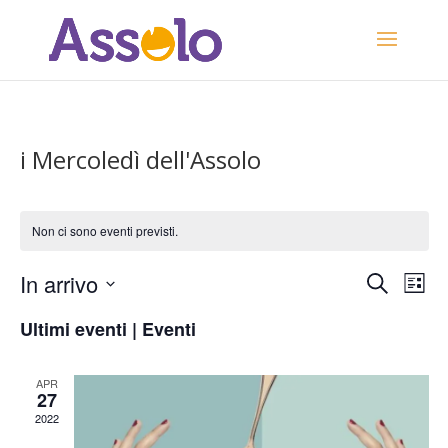
i Mercoledì dell'Assolo
Non ci sono eventi previsti.
Eventi
Eve
In arrivo
Cerca
Lista
Vis
Ricerca
Seleziona
Nav
e
Ultimi eventi | Eventi
la
viste
data.
Naviga
APR
27
2022