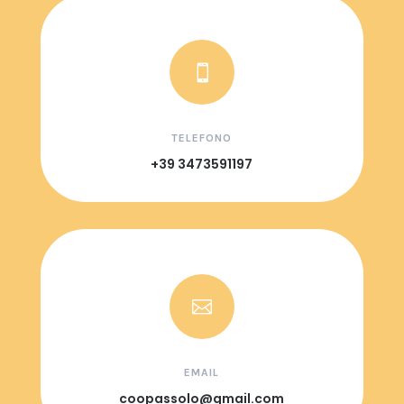

TELEFONO
+39 3473591197

EMAIL
coopassolo@gmail.com