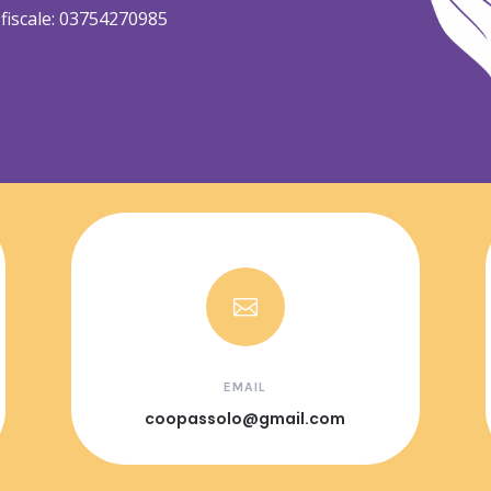
e fiscale: 03754270985

EMAIL
coopassolo@gmail.com