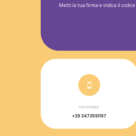
Metti la tua firma e indica il codic

TELEFONO
+39 3473591197