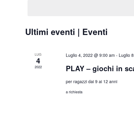
la
Chiave.
data.
Ultimi eventi | Eventi
LUG
Luglio 4, 2022 @ 9:00 am
-
Luglio 
4
PLAY – giochi in sc
2022
per ragazzi dai 9 ai 12 anni
a richiesta