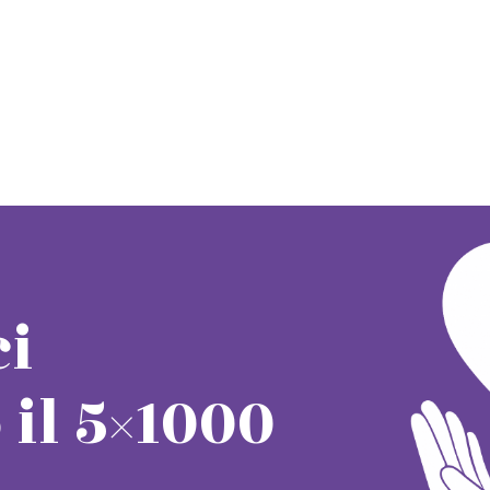
ci
il 5×1000