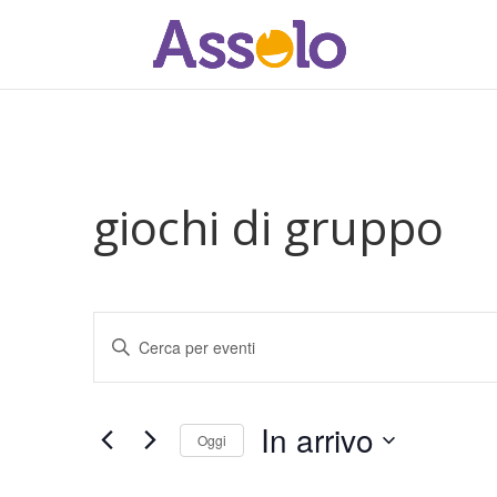
giochi di gruppo
Eventi
Inserisci
Ricerca
Parola
e
Chiave.
viste
Cerca
In arrivo
Navigazione
Eventi
Oggi
per
Seleziona
Parola