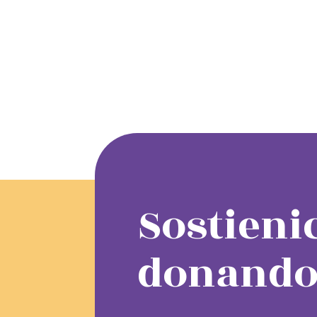
Sostieni
donando 