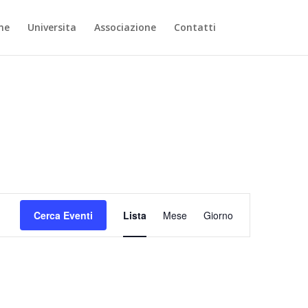
ne
Universita
Associazione
Contatti
Evento
Viste
Cerca Eventi
Lista
Mese
Giorno
Navigazione