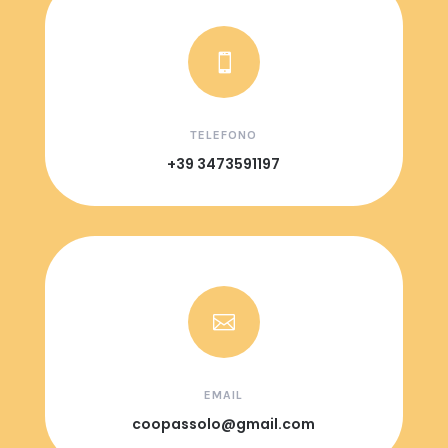

TELEFONO
+39 3473591197

EMAIL
coopassolo@gmail.com