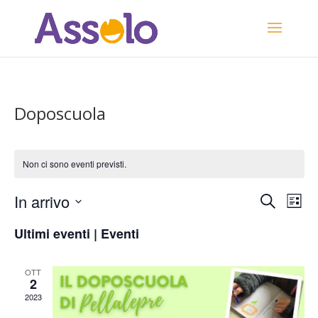
Doposcuola
Non ci sono eventi previsti.
Eventi
Eve
In arrivo
Cerca
Lista
Vis
Ricerca
Seleziona
Nav
e
Ultimi eventi | Eventi
la
viste
data.
Naviga
OTT
2
2023