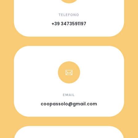
TELEFONO
+39 3473591197

EMAIL
coopassolo@gmail.com